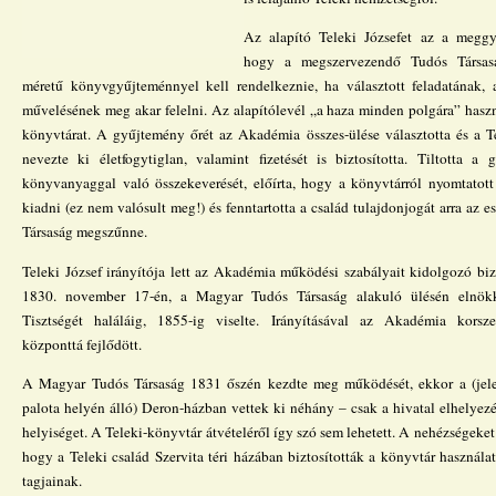
Az alapító Teleki Józsefet az a meggy
hogy a megszervezendő Tudós Társas
méretű könyvgyűjteménnyel kell rendelkeznie, ha választott feladatának,
művelésének meg akar felelni. Az alapítólevél „a haza minden polgára” haszn
könyvtárat. A gyűjtemény őrét az Akadémia összes-ülése választotta és a T
nevezte ki életfogytiglan, valamint fizetését is biztosította. Tiltotta a
könyvanyaggal való összekeverését, előírta, hogy a könyvtárról nyomtatott
kiadni (ez nem valósult meg!) és fenntartotta a család tulajdonjogát arra az e
Társaság megszűnne.
Teleki József irányítója lett az Akadémia működési szabályait kidolgozó bi
1830. november 17-én, a Magyar Tudós Társaság alakuló ülésén elnökké
Tisztségét haláláig, 1855-ig viselte. Irányításával az Akadémia kors
központtá fejlődött.
A Magyar Tudós Társaság 1831 őszén kezdte meg működését, ekkor a (jel
palota helyén álló) Deron-házban vettek ki néhány – csak a hivatal elhelyez
helyiséget. A Teleki-könyvtár átvételéről így szó sem lehetett. A nehézségeket
hogy a Teleki család Szervita téri házában biztosították a könyvtár használ
tagjainak.