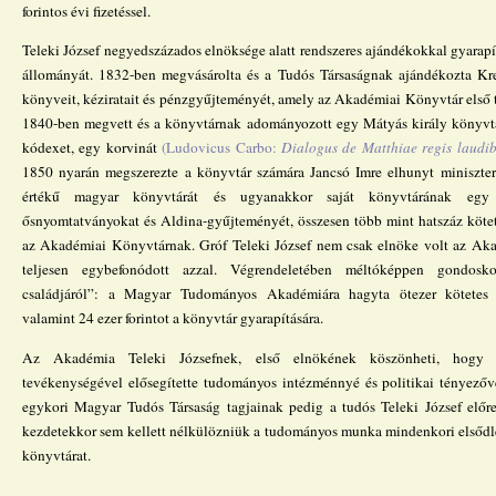
forintos évi fizetéssel.
Teleki József negyedszázados elnöksége alatt rendszeres ajándékokkal gyarapí
állományát. 1832-ben megvásárolta és a Tudós Társaságnak ajándékozta Kre
könyveit, kéziratait és pénzgyűjteményét, amely az Akadémiai Könyvtár első
1840-ben megvett és a könyvtárnak adományozott egy Mátyás király könyvt
kódexet, egy korvinát
(Ludovicus Carbo:
Dialogus de Matthiae regis laudib
1850 nyarán megszerezte a könyvtár számára Jancsó Imre elhunyt miniszter
értékű magyar könyvtárát és ugyanakkor saját könyvtárának egy 
ősnyomtatványokat és Aldina-gyűjteményét, összesen több mint hatszáz köte
az Akadémiai Könyvtárnak. Gróf Teleki József nem csak elnöke volt az Aka
teljesen egybefonódott azzal. Végrendeletében méltóképpen gondosk
családjáról”: a Magyar Tudományos Akadémiára hagyta ötezer kötetes k
valamint 24 ezer forintot a könyvtár gyarapítására.
Az Akadémia Teleki Józsefnek, első elnökének köszönheti, hogy k
tevékenységével elősegítette tudományos intézménnyé és politikai tényezőv
egykori Magyar Tudós Társaság tagjainak pedig a tudós Teleki József előre
kezdetekkor sem kellett nélkülözniük a tudományos munka mindenkori elsődleg
könyvtárat.