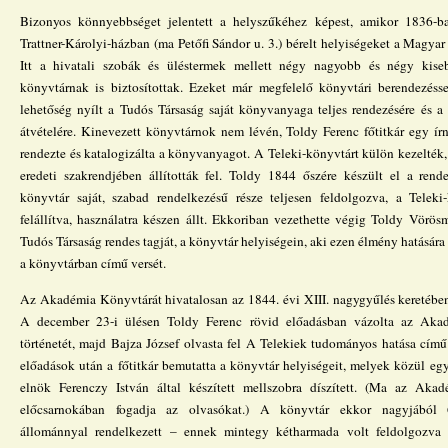
Bizonyos könnyebbséget jelentett a helyszűkéhez képest, amikor 1836-b
Trattner-Károlyi-házban (ma Petőfi Sándor u. 3.) bérelt helyiségeket a Magyar
Itt a hivatali szobák és üléstermek mellett négy nagyobb és négy kise
könyvtárnak is biztosítottak. Ezeket már megfelelő könyvtári berendezésse
lehetőség nyílt a Tudós Társaság saját könyvanyaga teljes rendezésére és a
átvételére. Kinevezett könyvtárnok nem lévén, Toldy Ferenc főtitkár egy ír
rendezte és katalogizálta a könyvanyagot. A Teleki-könyvtárt külön kezelték,
eredeti szakrendjében állították fel. Toldy 1844 őszére készült el a rend
könyvtár saját, szabad rendelkezésű része teljesen feldolgozva, a Teleki
felállítva, használatra készen állt. Ekkoriban vezethette végig Toldy Vörös
Tudós Társaság rendes tagját, a könyvtár helyiségein, aki ezen élmény hatására
a könyvtárban című versét.
Az Akadémia Könyvtárát hivatalosan az 1844. évi XIII. nagygyűlés keretébe
A december 23-i ülésen Toldy Ferenc rövid előadásban vázolta az Aka
történetét, majd Bajza József olvasta fel A Telekiek tudományos hatása című
előadások után a főtitkár bemutatta a könyvtár helyiségeit, melyek közül egy
elnök Ferenczy István által készített mellszobra díszített. (Ma az Aka
előcsarnokában fogadja az olvasókat.) A könyvtár ekkor nagyjából 
állománnyal rendelkezett – ennek mintegy kétharmada volt feldolgozva