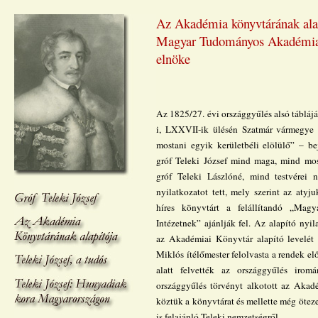
Az Akadémia könyvtárának ala
Magyar Tudományos Akadémia
elnöke
Az 1825/27. évi országgyűlés alsó tábláj
i, LXXVII-ik ülésén Szatmár vármegye
mostani egyik kerületbéli elölülő” – be
gróf Teleki József mind maga, mind mos
gróf Teleki Lászlóné, mind testvérei n
nyilatkozatot tett, mely szerint az atyju
híres könyvtárt a felállítandó „Mag
Intézetnek” ajánlják fel. Az alapító nyil
az Akadémiai Könyvtár alapító levelét
Miklós ítélőmester felolvasta a rendek el
alatt felvették az országgyűlés irom
országgyűlés törvényt alkotott az Akadé
köztük a könyvtárat és mellette még öteze
is felajánló Teleki nemzetségről.