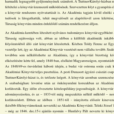
harmadik legnagyobb gyűjteményének számított. A Trattner-Károlyi-házban m
feltételei a könyvtár üzemszerű működésének. Szervezetten folyt a gyarapítás 
a könyvtár rendszeres nyitvatartását is. Az Akadémia tagjain kívül elnöki
tudósok is látogathatták, tehát megvalósult az alapítólevél azon kikötés
Társaság könyvtára minden érdeklődő számára rendelkezésre álljon.
Az Akadémia keretében létesített nyilvános tudományos könyvtár egyébként
Társaság sajátossága volt, abban az időben a külföldi akadémiák inkább
folyóiratokból álló zárt könyvtárt létesítettek. Közben Toldy Ferenc az E
vezetője lett, így az Akadémiai Könyvtár vezetését nem vállalta tovább. Sza
továbbra sem nélkülözhette az Akadémia, így a könyvtári bizottság kön
elkészítésére kérte fel, amely 1848-ban, elsőként Magyarországon, nyomtatásb
Az 1848/49-es önvédelmi háború idején, a budai vár ostroma során csak 
Akadémiai Könyvtár teljes pusztulása. A pesti Dunasort ágyúzó császári csapa
Trattner-Károlyi-házat is, és tetőzete leégett. A könyvtár azonban szerencsé
A szabadságharc leverése után az önkényuralmi korszakban az Akadémi
korlátozták. Egy időre elvesztette kötelespéldány-jogosultságát. A könyvtá
adományozásokra, és az – 1833-tól máig megszakítás nélkül működő – nem
korlátozódott. Ebben az időben - 1851-től - irányította először kinevez
(később főkönyvtárnoknak nevezték) az Akadémia Könyvtárát. Teleki József 
– még az 1846. dec.15-i ajánlás nyomán – Hunfalvy Pált nevezte ki köny